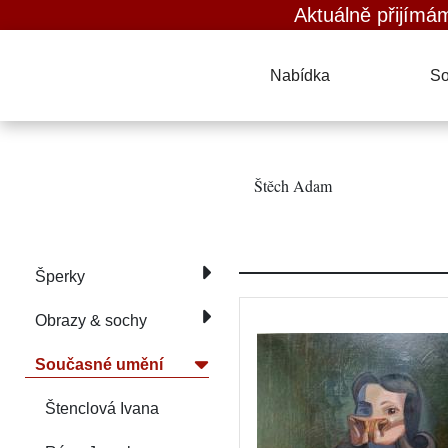
Aktuálně přijímáme obraz
Nabídka
So
Štěch Adam
Šperky
Obrazy & sochy
Současné umění
Štenclová Ivana