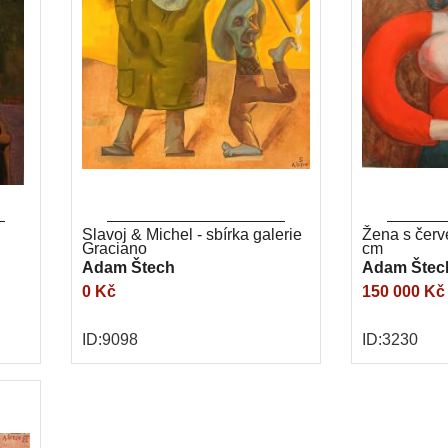
Slavoj & Michel - sbírka galerie
Žena s červ
Graciano
cm
Adam Štech
Adam Štec
0 Kč
150 000 Kč
ID:9098
ID:3230