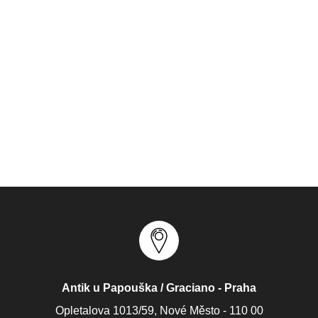
Antik u Papouška / Graciano - Praha
Opletalova 1013/59, Nové Město - 110 00