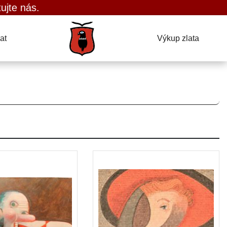
s.
at
Výkup zlata