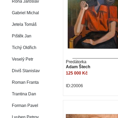
Róna Jaroslav
Gabriel Michal
Jetela Tomáš
Pištěk Jan
Tichý Oldřich
Veselý Petr
Predátorka
Adam Štech
Diviš Stanislav
125 000 Kč
Roman Franta
ID:20006
Trantina Dan
Forman Pavel
Lyuben Petrov