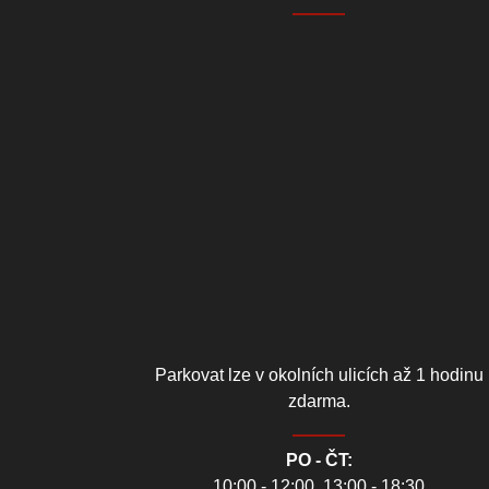
Parkovat lze v okolních ulicích až 1 hodinu
zdarma.
PO - ČT:
10:00 - 12:00, 13:00 - 18:30