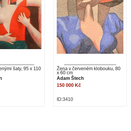
enými šaty, 95 x 110
Žena v červeném klobouku, 80
x 60 cm
h
Adam Štech
150 000 Kč
ID:3410