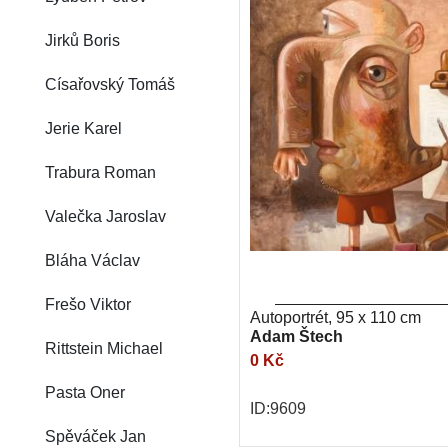
Jirků Boris
Císařovský Tomáš
Jerie Karel
Trabura Roman
Valečka Jaroslav
Bláha Václav
Frešo Viktor
Autoportrét, 95 x 110 cm
Adam Štech
Rittstein Michael
0 Kč
Pasta Oner
ID:9609
Spěváček Jan