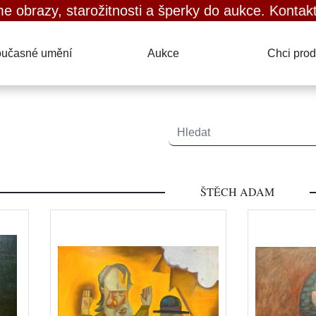
y, starožitnosti a šperky do aukce. Kontaktujte ná
učasné umění
Aukce
Chci prod
ŠTĚCH ADAM