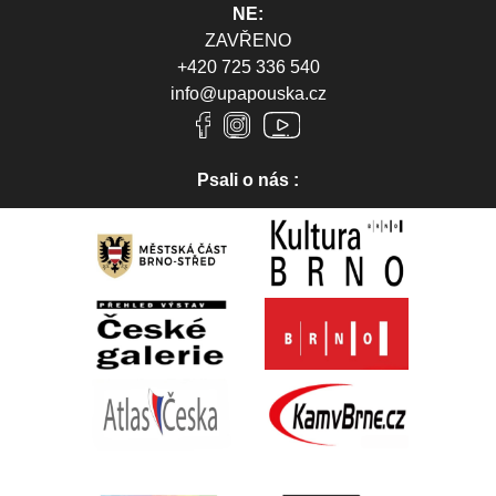
NE:
ZAVŘENO
+420 725 336 540
info@upapouska.cz
Psali o nás :