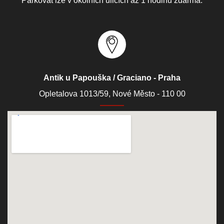
Parkovat lze v okolních ulicích až 1 hodinu zdarma.
Antik u Papouška / Graciano - Praha
Opletalova 1013/59, Nové Město - 110 00