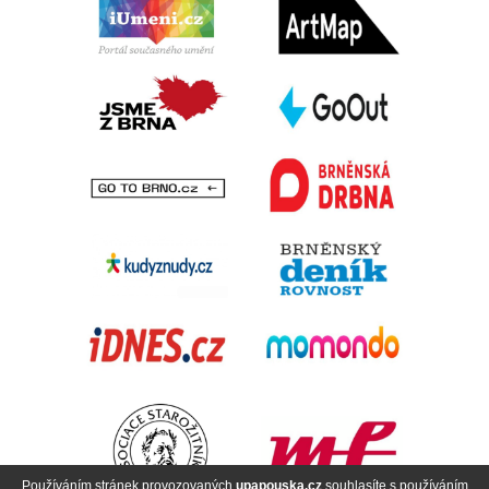
Používáním stránek provozovaných
upapouska.cz
souhlasíte s používáním