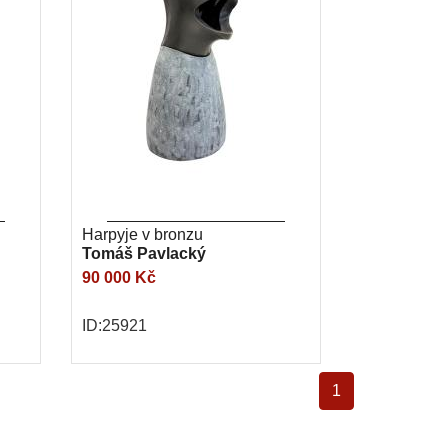
Harpyje v bronzu
Tomáš Pavlacký
90 000 Kč
ID:25921
1