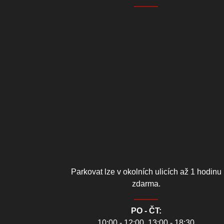
Parkovat lze v okolních ulicích až 1 hodinu
zdarma.
PO - ČT:
10:00 - 12:00, 13:00 - 18:30