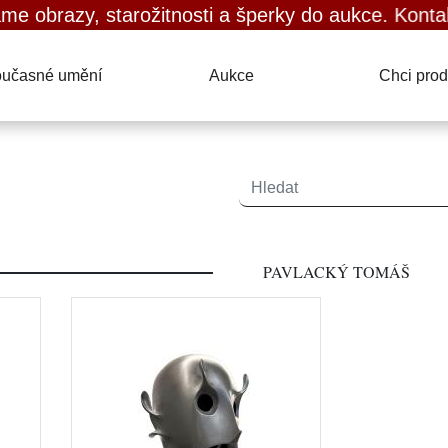
razy, starožitnosti a šperky do aukce. Kontaktujte
učasné umění
Aukce
Chci prod
PAVLACKÝ TOMÁŠ