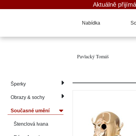
Aktuálně přijímáme ob
Nabídka
So
Pavlacký Tomáš
Šperky
Obrazy & sochy
Současné umění
Štenclová Ivana