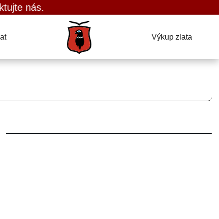
 nás.
at
Výkup zlata