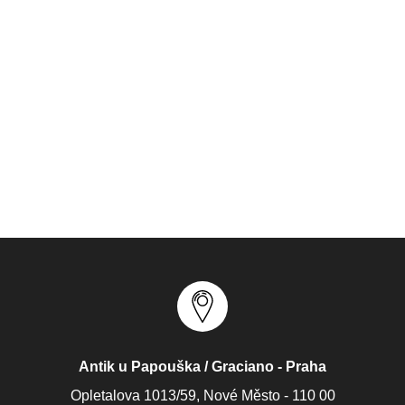
Antik u Papouška / Graciano - Praha
Opletalova 1013/59, Nové Město - 110 00