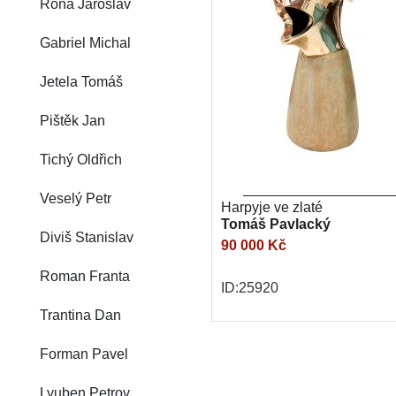
Róna Jaroslav
Gabriel Michal
Jetela Tomáš
Pištěk Jan
Tichý Oldřich
Veselý Petr
Harpyje ve zlaté
Tomáš Pavlacký
Diviš Stanislav
90 000 Kč
Roman Franta
ID:25920
Trantina Dan
Forman Pavel
Lyuben Petrov