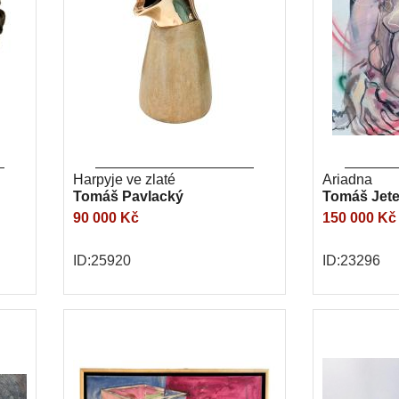
Harpyje ve zlaté
Ariadna
Tomáš Pavlacký
Tomáš Jete
90 000 Kč
150 000 Kč
ID:25920
ID:23296