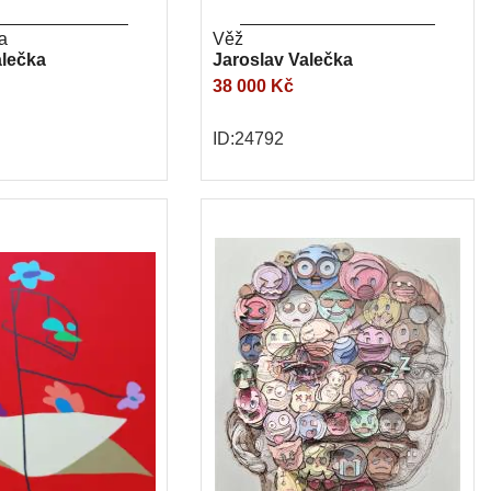
a
Věž
alečka
Jaroslav Valečka
38 000 Kč
ID:24792