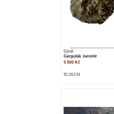
Dýně
Gargulák Jaromír
5 500 Kč
ID:26234