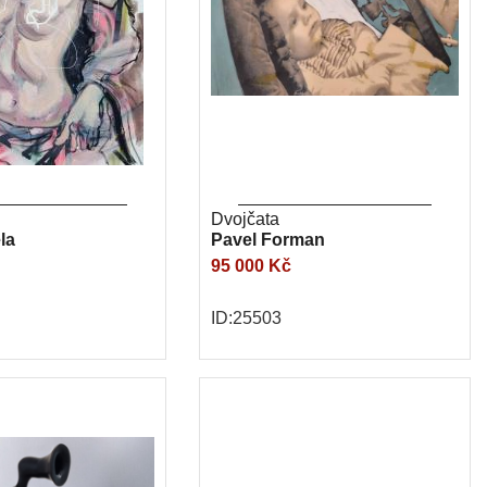
Dvojčata
la
Pavel Forman
95 000 Kč
ID:25503