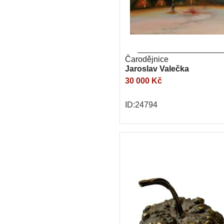
Čarodějnice
Jaroslav Valečka
30 000 Kč
ID:24794