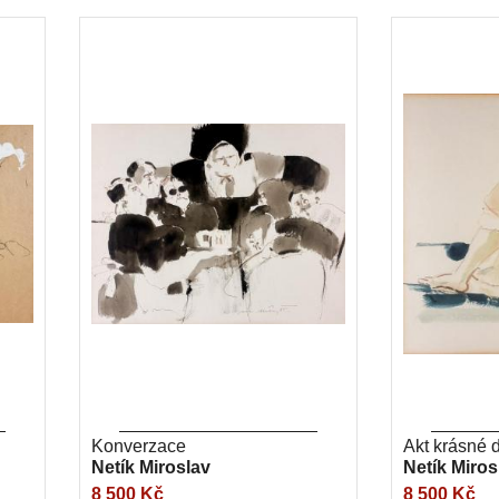
Konverzace
Akt krásné 
Netík Miroslav
Netík Miros
8 500 Kč
8 500 Kč