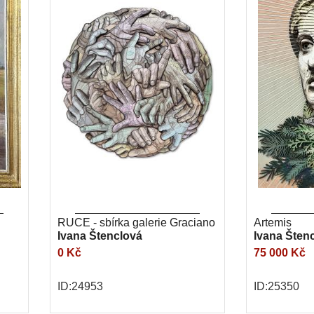
RUCE - sbírka galerie Graciano
Artemis
Ivana Štenclová
Ivana Šten
0 Kč
75 000 Kč
ID:24953
ID:25350