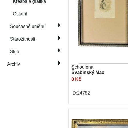
Kresba a grafika
Ostatní
Současné umění
Starožitnosti
Sklo
Archív
Schoulená
Švabinský Max
0 Kč
ID:24782