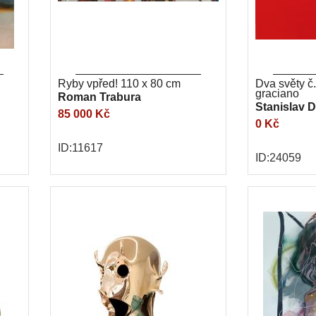
Ryby vpřed! 110 x 80 cm
Dva světy č.
graciano
Roman Trabura
Stanislav D
85 000 Kč
0 Kč
ID:11617
ID:24059