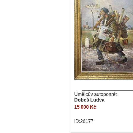
Umělcův autoportrét
Dobeš Ludva
15 000 Kč
ID:26177