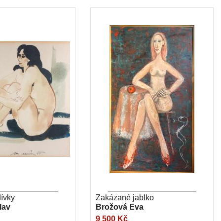
dívky
Zakázané jablko
lav
Brožová Eva
9 500 Kč