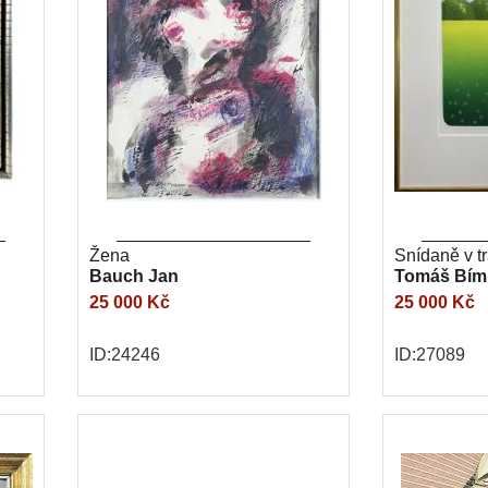
Žena
Snídaně v t
Bauch Jan
Tomáš Bím
25 000 Kč
25 000 Kč
ID:24246
ID:27089