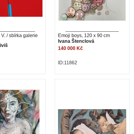
 V. / sbírka galerie
Emoji boys, 120 x 90 cm
Ivana Štenclová
iviš
140 000 Kč
ID:11862