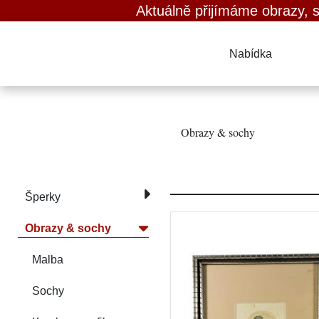
Aktuálně přijímáme obrazy, starožitnosti
Nabídka
Obrazy & sochy
Šperky
Obrazy & sochy
Malba
Sochy