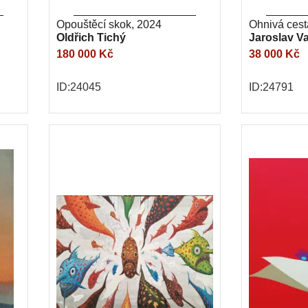
Opouštěcí skok, 2024
Ohnivá cest
Oldřich Tichý
Jaroslav V
180 000 Kč
38 000 Kč
ID:24045
ID:24791