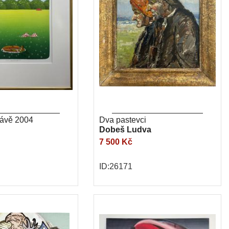
rávě 2004
Dva pastevci
Dobeš Ludva
7 500 Kč
ID:26171