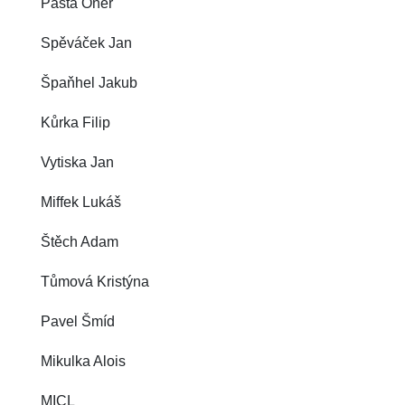
Pasta Oner
Spěváček Jan
Špaňhel Jakub
Kůrka Filip
Vytiska Jan
Miffek Lukáš
Štěch Adam
Tůmová Kristýna
Pavel Šmíd
Mikulka Alois
MICL