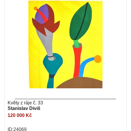
Květy z ráje č. 33
Stanislav Diviš
120 000 Kč
ID:24069