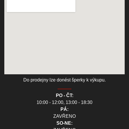
Do prodejny lze donést šperky k výkupu.
PO - ČT:
10:00 - 12:00, 13:00 - 18:30
PÁ:
ZAVŘENO
SO-NE: