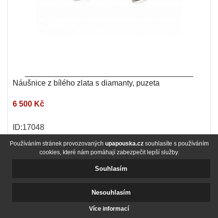
Náušnice z bílého zlata s diamanty, puzeta
6 500 Kč
ID:17048
Používáním stránek provozovaných
upapouska.cz
souhlasíte s používáním
cookies, které nám pomáhají zabezpečit lepší služby.
Souhlasím
Nesouhlasím
Více informací