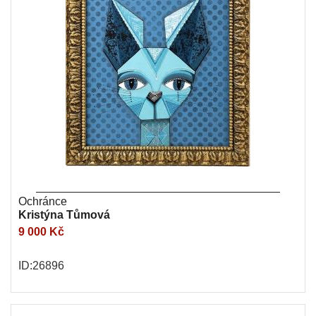
Ochránce
Kristýna Tůmová
9 000 Kč
ID:26896