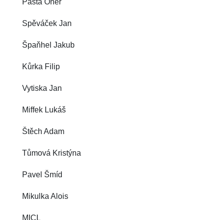
Pasta Oner
Spěváček Jan
Špaňhel Jakub
Kůrka Filip
Vytiska Jan
Miffek Lukáš
Štěch Adam
Tůmová Kristýna
Pavel Šmíd
Mikulka Alois
MICL