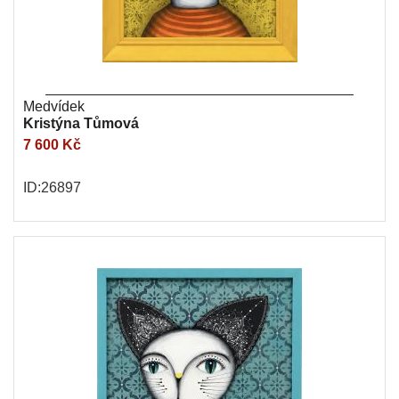
Medvídek
Kristýna Tůmová
7 600 Kč
ID:26897