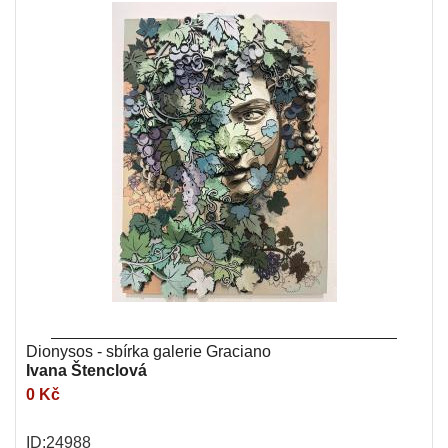
Dionysos - sbírka galerie Graciano
Ivana Štenclová
0 Kč
ID:24988