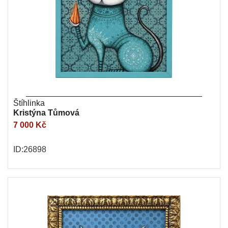
Štíhlinka
Kristýna Tůmová
7 000 Kč
ID:26898