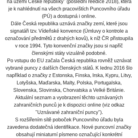
na území České republiky" (poslední reedice 2018), která
je k nahlédnutí na všech pracovištích Puncovního úřadu
(PÚ) a dostupná i online.
Dále Česká republika uznává značky zemí, které jsou
signatáři tzv. Vídeňské konvence (Úmluvy o kontrole a
označování předmětů z drahých kovů), k níž ČR přistoupila
v roce 1994. Tyto konvenční značky jsou si napříč
členskými státy vizuálně podobné.
Po vstupu do EU začala Česká republika rovněž uznávat
vybrané puncy z dalších členských států. K lednu 2016 šlo
například o značky z Estonska, Finska, Irska, Kypru, Litvy,
Lotyšska, Maďarska, Malty, Polska, Portugalska,
Slovenska, Slovinska, Chorvatska a Velké Británie.
Aktuální seznam a vyobrazení těchto uznávaných
zahraničních punců je k dispozici online (viz odkaz
"
Uznávané zahraniční puncy
").
S rozšířením sítě poboček Puncovního úřadu byla
zavedena dodatečná identifikace. Nové puncovní značky
obsahují miniaturní písmeno označující konkrétní