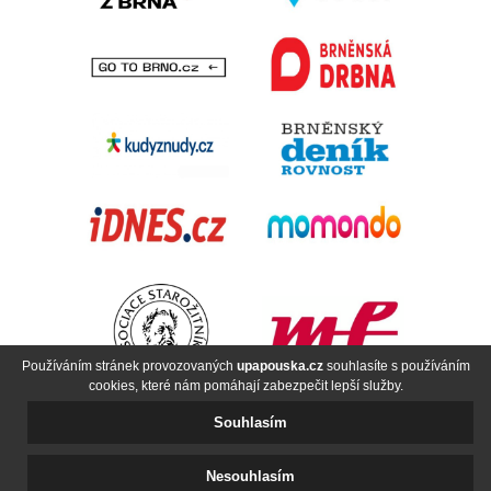
Používáním stránek provozovaných
upapouska.cz
souhlasíte s používáním
cookies, které nám pomáhají zabezpečit lepší služby.
Souhlasím
Obchodní podmínky
Puncovní značky
Administrace
Nesouhlasím