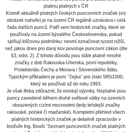
platinu platných v ČR
Kromě aktuálně platných českých puncovních značek (viz
obrázek nahoře) je na území ČR legálně uznávána i celá
řada dalších punců. Patří sem historické značky, které se
používaly na území bývalého Československa, pokud
splňují klíčovou podmínku: nesmí označovat ryzost nižší,
než jakou dnes pro daný kov povoluje puncovní zákon (dle
§3, odst. 2). Z tohoto důvodu jsou stále platné mnohé
značky z dob Rakouska-Uherska, první republiky,
Protektorátu Čechy a Morava i Slovenského štátu.
Typickým příkladem je punc "čejka" pro zlato 585/1000,
který se používal až do roku 1993.
Je však třeba zdůraznit, že existují výjimky. Neplatné jsou
puncy zavedené během druhé světové války na územích
obsazených cizími mocnostmi (tedy tehdejší značky
rakouské, polské či maďarské). Kompletní přehled všech
platných historických značek je detailně zpracován v
brožuře Ing. Bouši "Seznam puncovních značek platných