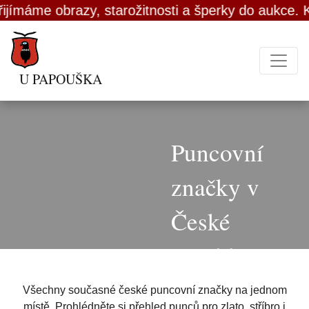
jímáme obrazy, starožitnosti a šperky do aukce. Ko
U PAPOUŠKA
Puncovní
značky v
České
republice
Všechny současné české puncovní značky na jednom
místě. Prohlédněte si přehled punců pro zlato, stříbro i