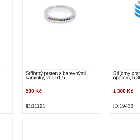
Stříbrný prsten s barevnými
Stříbrný pr
kamínky, vel. 61,5
opálem, 6,3
500 Kč
1 300 Kč
ID:11191
ID:19433