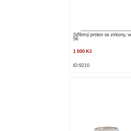
Stříbrný prsten se zirkony, ve
56
1 000 Kč
ID:9210