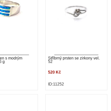
sten s modrým
Stříbrný prsten se zirkony vel.
6 g
52
520 Kč
ID:11252