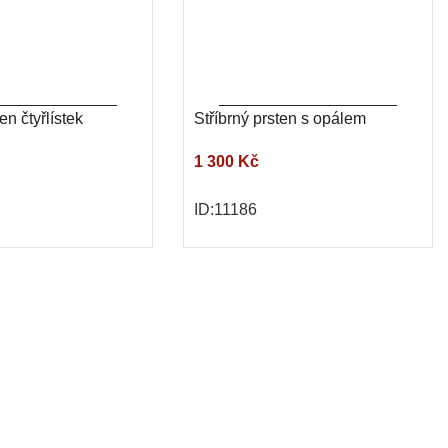
en čtyřlístek
Stříbrný prsten s opálem
1 300 Kč
ID:11186