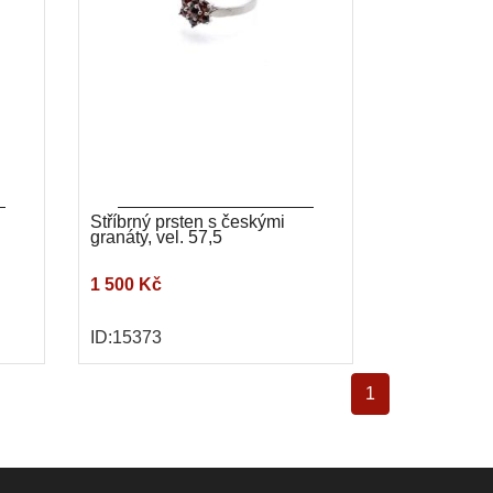
Stříbrný prsten s českými
granáty, vel. 57,5
1 500 Kč
ID:15373
1