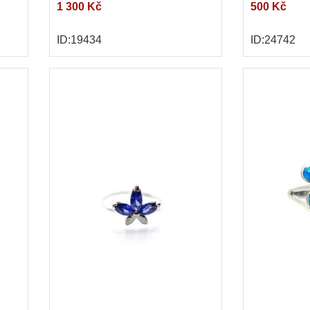
1 300 Kč
500 Kč
ID:19434
ID:24742