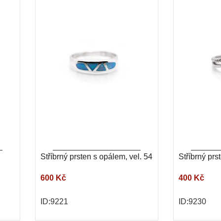
Stříbrný prsten s opálem, vel. 54
Stříbrný prs
600 Kč
400 Kč
ID:9221
ID:9230