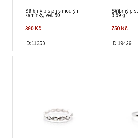
Stříbrný prsten s modrými
Stříbrný prs
kamínky, vel. 50
3,69 g
390 Kč
750 Kč
ID:11253
ID:19429