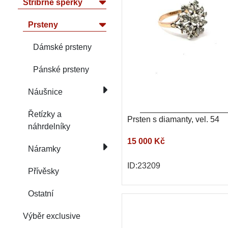
Stříbrné šperky
Prsteny
Dámské prsteny
Pánské prsteny
Náušnice
Řetízky a
Prsten s diamanty, vel. 54
náhrdelníky
15 000 Kč
Náramky
ID:23209
Přívěsky
Ostatní
Výběr exclusive