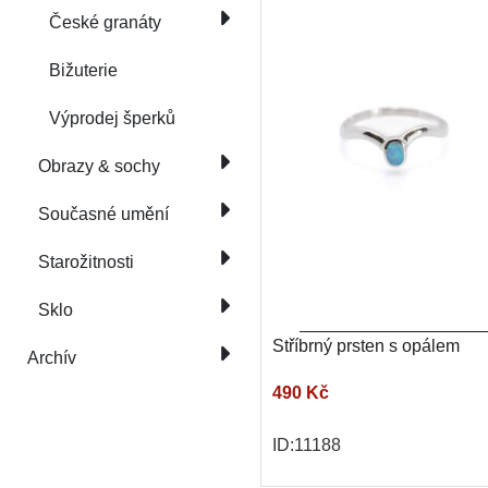
České granáty
Bižuterie
Výprodej šperků
Obrazy & sochy
Současné umění
Starožitnosti
Sklo
Stříbrný prsten s opálem
Archív
490 Kč
ID:11188