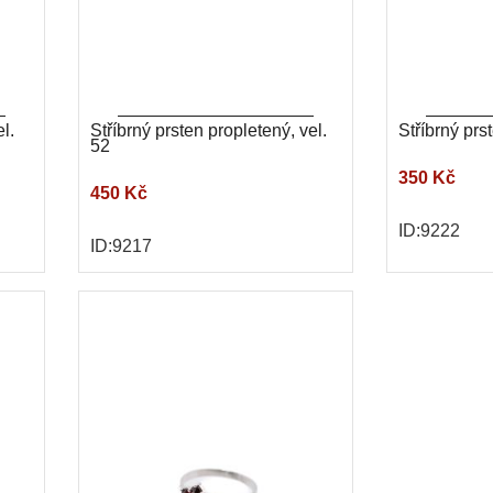
l.
Stříbrný prsten propletený, vel.
Stříbrný prst
52
350 Kč
450 Kč
ID:9222
ID:9217